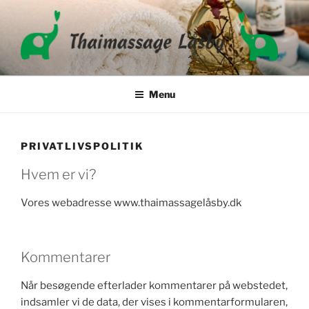
Videre
til
indhold
THAIMASSAGE LÅSBY
Menu
PRIVATLIVSPOLITIK
Hvem er vi?
Vores webadresse www.thaimassagelåsby.dk
Kommentarer
Når besøgende efterlader kommentarer på webstedet,
indsamler vi de data, der vises i kommentarformularen,