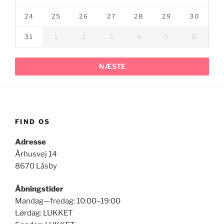
24
25
26
27
28
29
30
31
1
2
3
4
5
6
NÆSTE
FIND OS
Adresse
Århusvej 14
8670 Låsby
Åbningstider
Mandag—fredag: 10:00–19:00
Lørdag: LUKKET