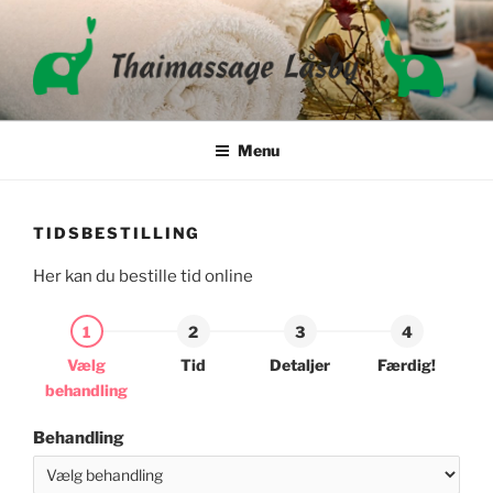
Videre
til
indhold
THAIMASSAGE LÅSBY
Menu
TIDSBESTILLING
Her kan du bestille tid online
Vælg
Tid
Detaljer
Færdig!
behandling
Behandling